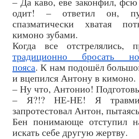
– Да каво, еве законфил, фс
одит! – ответил он, п
спазматически хватая по
кимоно зубами.
Когда все отстрелялись, 
традиционно бросать нов
пояса
. К нам подошёл большо
и вцепился Антону в кимоно.
– Ну что, Антонио! Подготов
– Я?!? НЕ-НЕ! Я травми
запротестовал Антон, пытаясь
Бен понимающе отступил н
искать себе другую жертву.