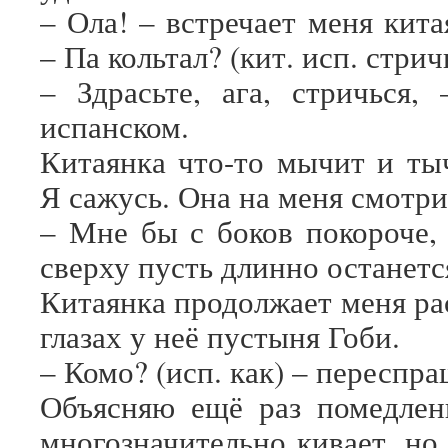
– Ола! – встречает меня кита
– Па кольтал? (кит. исп. стрич
– Здрасьте, ага, стричься,
испанском.
Китаянка что-то мычит и тыч
Я сажусь. Она на меня смотри
– Мне бы с боков покороче, 
сверху пусть длинно останет
Китаянка продолжает меня ра
глазах у неё пустыня Гоби.
– Комо? (исп. как) – переспра
Объясняю ещё раз помедлен
многозначительно кивает, но 