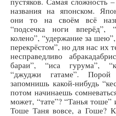
пустяков. Самая сложность –
названия на японском. Япо
они то на своём всё наз
“подсечка ноги вперёд”, “
колено”, “удержание за шею”,
перекрёстом”, но для нас их 
несправедливо абракадабри
бараи”, “иса гурума”, “к
“джуджи гатаме”. Порой
запомнишь какой-нибудь “кес
потом начинаешь сомневаться
может, “тате”? “Танья тоше” 
Тоше Таня вовсе, а Гоше? 