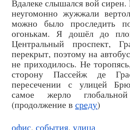
Вдалеке слышался вой сирен.
неугомонно жужжали вертол
можно было проследить п
огонькам. Я дошёл до пло
Центральный проспект, Г
перекрыт, поэтому на автобу
не приходилось. Не торопясь
сторону Пассейж де Гра
пересечении с улицей Бр
самое жерло глобальной 
(продолжение в
среду
)
офис
,
события
,
улица