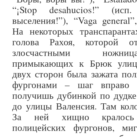
“¡Stop desahucios!” (исп.
выселения!”), “Vaga general”,
На некоторых транспаранта
голова Рахоя, которой о
злосчастными ножн
примыкающих к Брюк улиц
двух сторон была зажата по
фургонами – шаг вправо 
получишь дубинкой по дудке
до улицы Валенсия. Там коло
За ней хищно кралось
полицейских фургонов, ми