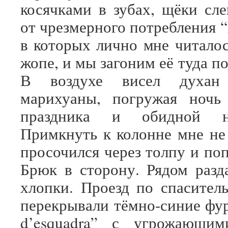
косячками в зубах, щёки сл
от чрезмерного потребления “X
в которых лично мне читалос
жопе, и мы загоним её туда по
В воздухе висел духан
марихуаны, погружая ночь
праздника и обидной нес
Примкнуть к колонне мне не 
просочился через толпу и по
Брюк в сторону. Рядом разд
хлопки. Проезд по спасител
перекрывали тёмно-синие фу
d’esquadra” с угрожающим