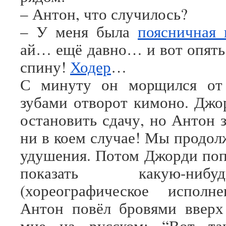
– Антон, что случилось?
– У меня была
поясничная 
ай… ещё давно… и вот опят
спину!
Ходер
…
С минуту он морщился от 
зубами отворот кимоно. Джо
остановить сдачу, но Антон 
ни в коем случае! Мы продол
удушения. Потом Джорди по
показать какую-ни
(хореографическое исполне
Антон повёл бровями вверх
мне на русском: “Вот та