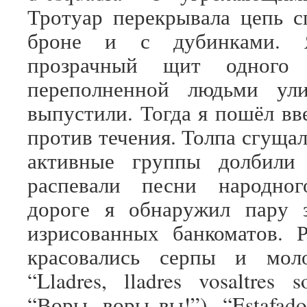
Тротуар перекрывала цепь с
броне и с дубинками. 
прозрачный щит одного
переполненной людьми ул
выпустили. Тогда я пошёл вв
против течения. Толпа сгуща
активные группы долбили
распевали песни народно
дороге я обнаружил пару 
изрисованных банкоматов. 
красовались серпы и мол
“Lladres, lladres vosaltres s
“Воры, воры вы!”), “Estafado