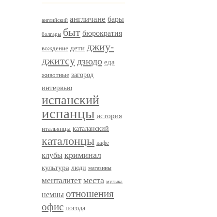
англичане
бары
английский
быт
бюрократия
болгары
джиу-
дети
вождение
джитсу
дзюдо
еда
загород
животные
интервью
испанский
испанцы
история
итальянцы
каталанский
каталонцы
кафе
криминал
клубы
культура
люди
магазины
менталитет
места
музыка
отношения
немцы
офис
погода