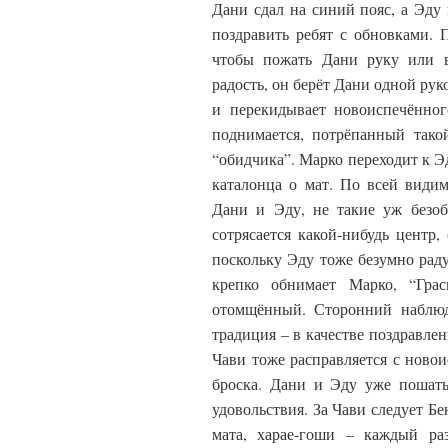
Дани сдал на синий пояс, а Эду
поздравить ребят с обновками. 
чтобы пожать Дани руку или в
радость, он берёт Дани одной руко
и перекидывает новоиспечённог
поднимается, потрёпанный тако
“обидчика”. Марко переходит к Э
каталонца о мат. По всей види
Дани и Эду, не такие уж безоб
сотрясается какой-нибудь центр,
поскольку Эду тоже безумно раду
крепко обнимает Марко, “Грас
отомщённый. Сторонний наблюда
традиция – в качестве поздравле
Чави тоже расправляется с ново
броска. Дани и Эду уже пошаты
удовольствия. За Чави следует Бе
мата, харае-гоши – каждый ра