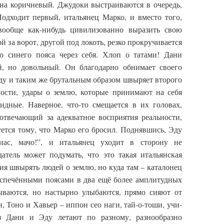
 на коричневый. Джудоки выстраиваются в очередь,
Подходит первый, итальянец Марко, и вместо того,
ообще как-нибудь цивилизованно выразить свою
й за ворот, другой под локоть, резко прокручивается
о синего пояса через себя. Хлоп о татами! Дани
й, но довольный. Он благодарно обнимает своего
ду и таким же брутальным образом швыряет второго
мости, удары о землю, которые принимают на себя
идные. Наверное, что-то смещается в их головах,
 отвечающий за адекватное восприятия реальности,
ется тому, что Марко его бросил. Поднявшись, Эду
иас, мачо!”, и итальянец уходит в сторону не
тель может подумать, что это такая итальянская
ния швырять людей о землю, но куда там – каталонец
испечёнными поясами в два ещё более амплитудных
ваются, но настырно улыбаются, прямо сияют от
н, Тоно и Хавьер – иппон сео наги, тай-о-тоши, учи-
з Дани и Эду летают по разному, разнообразно