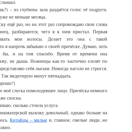
услышал.
шь?) – из глубины зала раздаётся голос её подруги,
 уже не меньше месяца.
у ещё раз, но на этот раз сопровождаю свои слова
онец, разбираются, чего я к ним пристал. Первая
сывать мои волосы. Делает это она с такой
то я напрочь забываю о своей причёске. Думаю, хоть
а бы, и на том спасибо. Время от времени она
сижу, не дыша. Ножницы как-то хаотично елозят по
представляю себя лысым. Никогда наголо не стригся.
 Так медитирую минут пятнадцать.
Хорошо?)
ле моё слегка помолодевшее лицо. Причёска немного
аже сносна.
ваю, сколько стоила услуга.
арикмахерской выхожу довольный, однако больше на
аюсь.
Китайцы – милые
и, главное, смелые люди, но
можно.