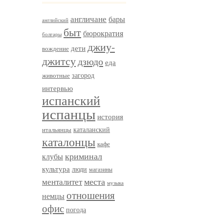
англичане
бары
английский
быт
бюрократия
болгары
джиу-
дети
вождение
джитсу
дзюдо
еда
загород
животные
интервью
испанский
испанцы
история
итальянцы
каталанский
каталонцы
кафе
криминал
клубы
культура
люди
магазины
менталитет
места
музыка
отношения
немцы
офис
погода