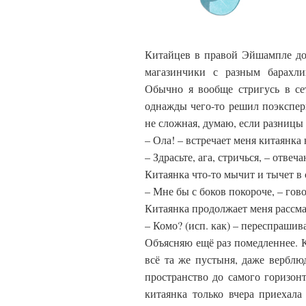
Китайцев в правой Эйшампле до
магазинчики с разным барахли
Обычно я вообще стригусь в сет
однажды чего-то решил поэкспер
не сложная, думаю, если разницы 
– Ола! – встречает меня китаянка н
– Здрасьте, ага, стричься, – отвеч
Китаянка что-то мычит и тычет в 
– Мне бы с боков покороче, – гов
Китаянка продолжает меня рассмат
– Комо? (исп. как) – переспрашива
Объясняю ещё раз помедленнее. К
всё та же пустыня, даже верблю
пространство до самого горизонт
китаянка только вчера приехала