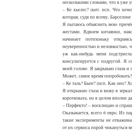
несколькими словами, что я уже 
– Ке кьелес? (кит. исп. Что хоче
которая, судя по всему, Барселоне
Я пытаюсь объяснить мою причёск
жестами. Вдвоем китаянки, нак
начинает потихоньку открам
неуверенностью и неловкостью, ч
уж как-нибудь меня подстригл
консультируется с подругой. Я 
моей голове. Я закрываю глаза и 
Может, самое время попробовать?
– Ке таль? Бьен? (исп. Как оно? 
Я открываю глаза и вижу в зерка
коротковата, но в целом вполне д
– Перфекто! – восклицаю и спраши
Оказывается, всего 6 евро. Из п
такие эксперименты не отважив
от их сервиса порой чикануться 