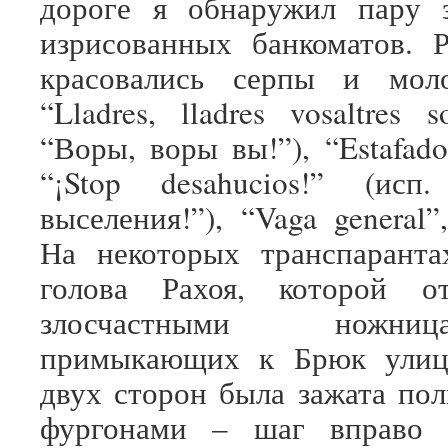
дороге я обнаружил пару 
изрисованных банкоматов. 
красовались серпы и мол
“Lladres, lladres vosaltres s
“Воры, воры вы!”), “Estafado
“¡Stop desahucios!” (исп.
выселения!”), “Vaga general”,
На некоторых транспаранта
голова Рахоя, которой о
злосчастными ножн
примыкающих к Брюк улиц
двух сторон была зажата по
фургонами – шаг вправо 