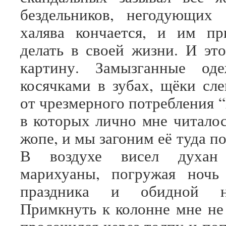
бездельников, негодующих 
халява кончается, и им пр
делать в своей жизни. И эт
картину. Замызганные од
косячками в зубах, щёки сл
от чрезмерного потребления “X
в которых лично мне читалос
жопе, и мы загоним её туда по
В воздухе висел духан
марихуаны, погружая ночь
праздника и обидной нес
Примкнуть к колонне мне не 