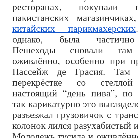
ресторанах, покупали 
пакистанских магазинчика
китайских парикмахерских
однако, была частично
Пешеходы сновали там 
оживлённо, особенно при п
Пассейж де Грасия. Там 
перекрёстке со стеллой 
настоящий “день пива”, по
так карикатурно это выгляде
разъезжал грузовичок с тран
колонок лился разухабистый 
Молодежь тусила и оживлённ