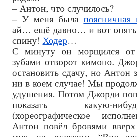
– Антон, что случилось?
– У меня была
поясничная 
ай… ещё давно… и вот опят
спину!
Ходер
…
С минуту он морщился от 
зубами отворот кимоно. Джо
остановить сдачу, но Антон 
ни в коем случае! Мы продол
удушения. Потом Джорди по
показать какую-ни
(хореографическое исполне
Антон повёл бровями вверх
мне на русском: “Вот та