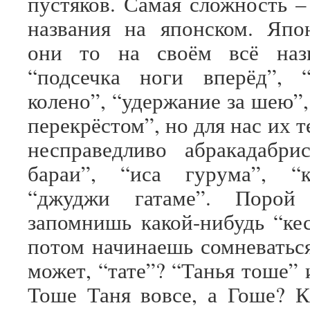
пустяков. Самая сложность –
названия на японском. Япо
они то на своём всё наз
“подсечка ноги вперёд”, “
колено”, “удержание за шею”,
перекрёстом”, но для нас их 
несправедливо абракадабри
бараи”, “иса гурума”, “к
“джуджи гатаме”. Порой
запомнишь какой-нибудь “кес
потом начинаешь сомневаться
может, “тате”? “Танья тоше” 
Тоше Таня вовсе, а Гоше? 