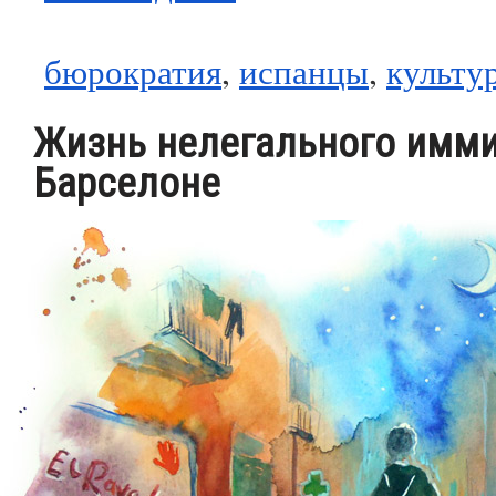
бюрократия
,
испанцы
,
культу
Жизнь нелегального имми
Барселоне