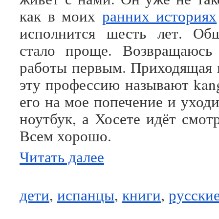
как в моих
ранних историях
исполнится шесть лет. Об
стало проще. Возвращаюсь 
работы первым. Приходящая н
эту профессию называют kang
его на мое попечение и уходи
ноутбук, а Хосете идёт смот
Всем хорошо.
Читать далее
дети
,
испанцы
,
книги
,
русски