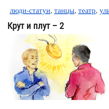
люди-статуи
,
танцы
,
театр
,
ул
Крут и плут – 2