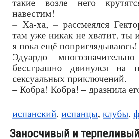
такие возле него крутятс
навестим!
– Ха-ха, – рассмеялся Гекто
там уже никак не хватит, ты и
я пока ещё поприглядываюсь!
Эдуардо многозначительн
бесстрашно двинулся на 
сексуальных приключений.
– Кобра! Кобра! – дразнила ег
испанский
,
испанцы
,
клубы
,
ф
Заносчивый и терпеливы