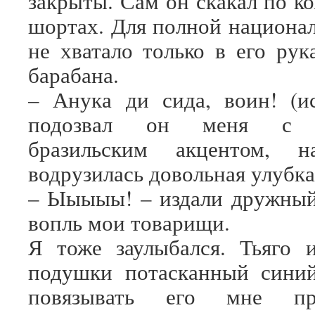
закрыты. Сам он скакал по к
шортах. Для полной национа
не хватало только в его рук
барабана.
– Анука ди сида, воин! (ис
подозвал он меня с х
бразильским акцентом, 
водрузилась довольная улубка
– Ыыыыы! – издали дружный
вопль мои товарищи.
Я тоже заулыбался. Тьяго 
подушки потасканный синий
повязывать его мне пр