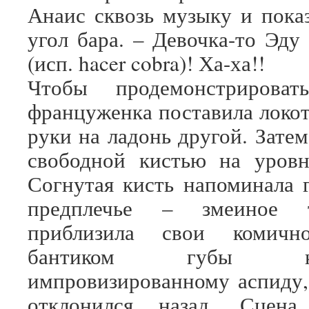
Анаис сквозь музыку и пока
угол бара. – Девочка-то Эду
(исп. hacer cobra)! Ха-ха!!
Чтобы продемонстрироват
француженка поставила локот
руки на ладонь другой. Зате
свободной кистью на уровн
Согнутая кисть напоминала г
предплечье – змеиное 
приблизила свои комичн
бантиком губы 
импровизированному аспиду,
отклонился назад. Сцена