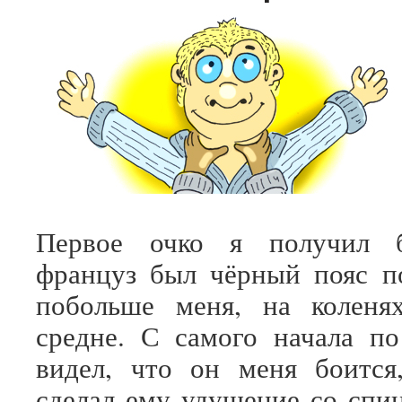
Первое очко я получил б
француз был чёрный пояс п
побольше меня, на коленя
средне. С самого начала по
видел, что он меня боится
сделал ему удушение со спин