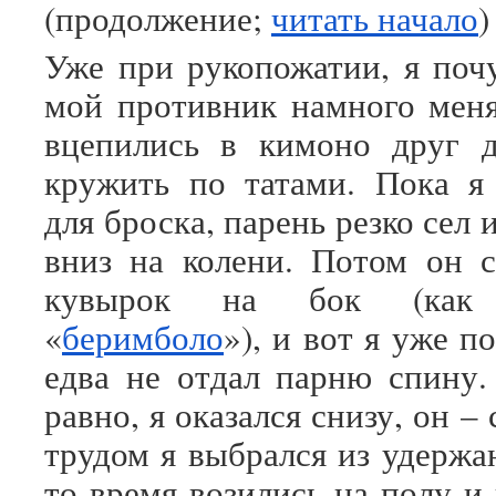
(продолжение;
читать начало
)
Уже при рукопожатии, я почу
мой противник намного мен
вцепились в кимоно друг д
кружить по татами. Пока я
для броска, парень резко сел 
вниз на колени. Потом он 
кувырок на бок (как в
«
беримболо
»), и вот я уже п
едва не отдал парню спину.
равно, я оказался снизу, он –
трудом я выбрался из удержа
то время возились на полу и 