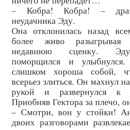
ничего не перепадёт…
– Кобра! Кобра! – дра
неудачника Эду.
Она отклонилась назад все
более живо разыгрывая
недавнюю сценку. Эд
поморщился и улыбнулся.
слишком хороша собой, ч
всерьез злиться. Он махнул 
рукой и развернулся к 
Приобняв Гектора за плечо, он
– Смотри, вон у стойки! А
двоих разговорами развлека