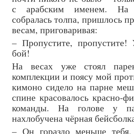
с арабским именем. На 
собралась толпа, пришлось п
весам, приговаривая:
– Пропустите, пропустите!
бой!
На весах уже стоял паре
комплекции и поясу мой прот
кимоно сидело на парне мешк
спине красовалось красно-фи
команды. На голове у па
нахлобучена чёрная бейсболка
– Он гораздо меньше тебя,