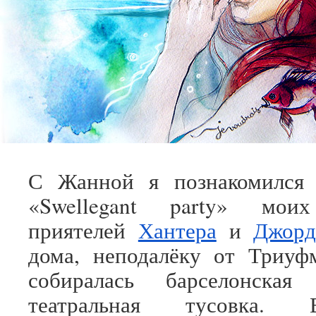
С Жанной я познакомился 
«Swellegant party» моих
приятелей
Хантера
и
Джор
дома, неподалёку от Триуф
собиралась барселонская 
театральная тусовка. 