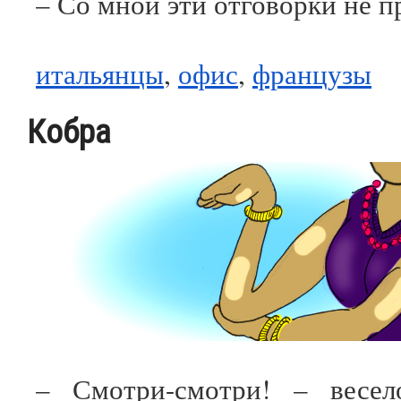
– Со мной эти отговорки не п
итальянцы
,
офис
,
французы
Кобра
– Смотри-смотри! – весел