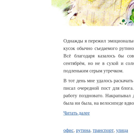
Однажды я пережил эмоциональны
кусок обычно съедаемого рутино
Всё благодаря казалось бы со
сентябрём, но не в сухой и сол
подленьким серым утречком.
В тот день мне удалось раскачат
писал очередной пост для блога
работу поздновато. Накрапывал 
была ни была, на велосипеде вдво
Читать далее
офис
,
рутина
,
транспорт
,
улица