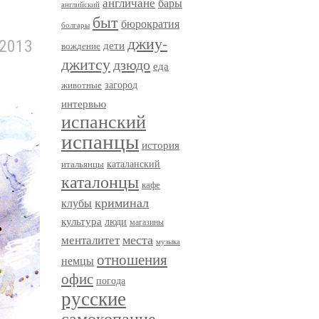
англичане
бары
английский
быт
бюрократия
болгары
джиу-
 2013
дети
вождение
джитсу
дзюдо
еда
загород
животные
интервью
испанский
испанцы
история
итальянцы
каталанский
каталонцы
кафе
криминал
клубы
культура
люди
магазины
менталитет
места
музыка
отношения
немцы
офис
погода
русские
самокопание