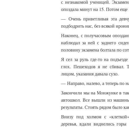
с незнакомой ученицей. Экзамена
опоздала минут на 15. Потом еще 
— Очень приветливая эта девчу
подбодрить нас, без всякой ирон
Наконец, с получасовым опоздан
наблюдал за ней с заднего сиден
половину экзамена болтала по со
Я сел за руль где-то на подъез
глох. Пешеходов я не сбивал. 
лицом, указания давала сухо.
— Направо, налево, а теперь по
Закончили мы на Монжуике в так 
автошкол. Все вышли из машины
результаты. Стоять рядом было ка
Внизу под холмом с «клеткой»
деревья, вдали виднелись горы