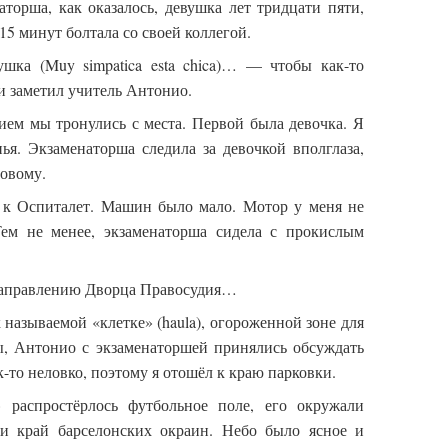
торша, как оказалось, девушка лет тридцати пяти,
15 минут болтала со своей коллегой.
шка (Muy simpatica esta chica)… — чтобы как-то
ии заметил учитель Антонио.
ием мы тронулись с места. Первой была девочка. Я
ья. Экзаменаторша следила за девочкой вполглаза,
товому.
де к Оспиталет. Машин было мало. Мотор у меня не
Тем не менее, экзаменаторша сидела с прокислым
 направлению Дворца Правосудия…
называемой «клетке» (haula), огороженной зоне для
, Антонио с экзаменаторшей принялись обсуждать
к-то неловко, поэтому я отошёл к краю парковки.
 распростёрлось футбольное поле, его окружали
 и край барселонских окраин. Небо было ясное и