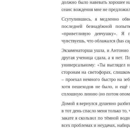
должно было навевать хорошее на
сеанс вождения мне не предложил
Ссутулившись, я медленно об
последней безнадёжной попыт
«приветливую девчушку». Я п
чувствуешь, что облажался (has c
Экзаменаторша ушла, и Антонио п
другая ученица сдала, а я нет. 
универсальному: «Ты выглядел н
сторонам на светофорах, слишк
– проехал немного быстро на зеб
хотя пешеходов не было, и ещё 
сплошную линию (но потом опом
Домой я вернулся душевно разби
в тот день спасло меня только то,
закате я скользил по тёмной вод
всех проблемах и неудачах, набир