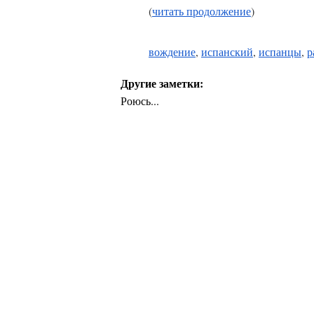
(
читать продолжение
)
вождение
,
испанский
,
испанцы
,
р
Другие заметки:
Роюсь...