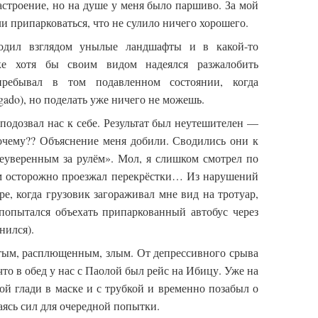
строение, но на душе у меня было паршиво. За мой
и припарковаться, что не сулило ничего хорошего.
водил взглядом унылые ландшафты и в какой-то
ке хотя бы своим видом надеялся разжалобить
ребывал в том подавленном состоянии, когда
agado), но поделать уже ничего не можешь.
одозвал нас к себе. Результат был неутешителен —
Почему?? Объяснение меня добили. Сводились они к
еуверенным за рулём». Мол, я слишком смотрел по
ом осторожно проезжал перекрёстки… Из нарушений
ре, когда грузовик загораживал мне вид на тротуар,
попытался объехать припаркованный автобус через
нился).
тым, расплющенным, злым. От депрессивного срыва
 что в обед у нас с Паолой был рейс на Ибицу. Уже на
ной глади в маске и с трубкой и временно позабыл о
аясь сил для очередной попытки.