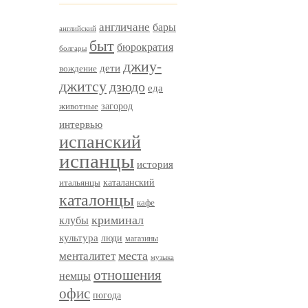
англичане
бары
английский
быт
бюрократия
болгары
джиу-
дети
вождение
джитсу
дзюдо
еда
загород
животные
интервью
испанский
испанцы
история
итальянцы
каталанский
каталонцы
кафе
криминал
клубы
культура
люди
магазины
менталитет
места
музыка
отношения
немцы
офис
погода