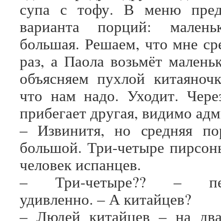
супа с тофу. В меню пред
варианта порций: маленьк
большая. Решаем, что мне ср
раз, а Паола возьмёт малень
объясняем пухлой китаяночк
что нам надо. Уходит. Чер
прибегает другая, видимо ад
‒ Извинитя, но средняя по
большой. Три-четыре пирсо
человек испанцев.
‒ Три-четыре?? ‒ пер
удивленно. ‒ А китайцев?
‒ Людей китайцев ‒ на дв