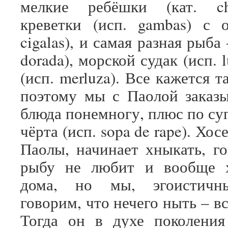
мелкие ребёшки (кат. ch
креветки (исп. gambas) с 
cigalas), и самая разная рыба
dorada), морской судак (исп. 
(исп. merluza). Все кажется 
поэтому мы с Паолой заказ
блюда понемногу, плюс по су
чёрта (исп. sopa de rape). Хо
Паолы, начинает хныкать, го
рыбу не любит и вообще х
дома, но мы, эгоистичны
говорим, что нечего ныть – в
Тогда он в духе поколени