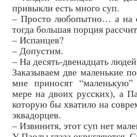
привыкли есть много суп.
‒ Просто любопытно… а на 
тогда большая порция рассчи
‒ Испанцев?
‒ Допустим.
‒ На десять-двенадцать люде
Заказываем две маленькие по
мне приносят “маленькую”
мере на двоих русских), а П
которую бы хватило на совр
эквадорцев.
‒ Извинитя, этот суп нет мал
У Паолы глаза округляются. С