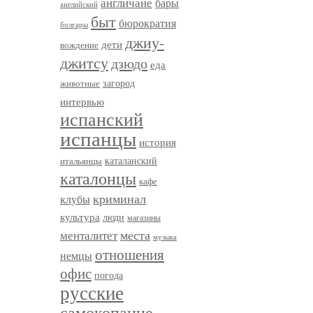
англичане
бары
английский
быт
бюрократия
болгары
джиу-
дети
вождение
джитсу
дзюдо
еда
загород
животные
интервью
испанский
испанцы
история
итальянцы
каталанский
каталонцы
кафе
криминал
клубы
культура
люди
магазины
менталитет
места
музыка
отношения
немцы
офис
погода
русские
самокопание