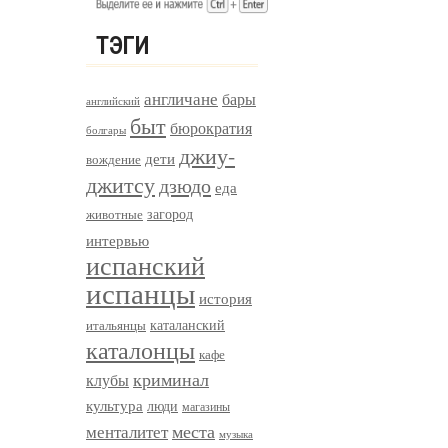
ТЭГИ
англичане
бары
английский
быт
бюрократия
болгары
джиу-
дети
вождение
джитсу
дзюдо
еда
загород
животные
интервью
испанский
испанцы
история
итальянцы
каталанский
каталонцы
кафе
криминал
клубы
культура
люди
магазины
менталитет
места
музыка