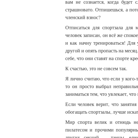
вам не сознается, когда будет
страшновато. Отпишешься, а пото
членский взнос?
Отписаться для спортзала для 
человек записан, он всё же спокое
и как начну тренироваться! Для 
другой и опять пропасть на месяц
себе, что они ставят на спорте кр
К счастью, это не совсем так.
Я лично считаю, что если у кого-
то он просто выбрал неправиль
заниматься тем, что увлекает, чт
Если человек верит, что занятия
обогащать спортзалы, лучше искат
Мир спорта велик и отнюдь не 
пилатесом и прочими популярны
других секций — танцы, един