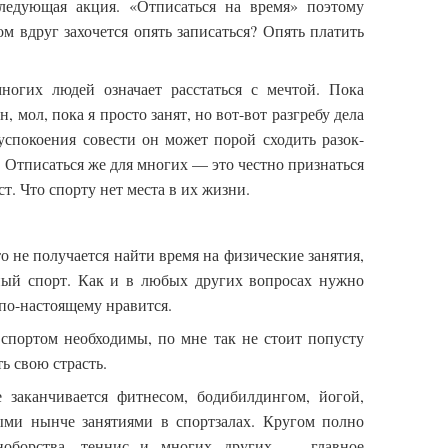
 следующая акция. «Отписаться на время» поэтому
м вдруг захочется опять записаться? Опять платить
многих людей означает расстаться с мечтой. Пока
н, мол, пока я просто занят, но вот-вот разгребу дела
успокоения совести он может порой сходить разок-
. Отписаться же для многих — это честно признаться
ест. Что спорту нет места в их жизни.
то не получается найти время на физические занятия,
ный спорт. Как и в любых других вопросах нужно
о по-настоящему нравится.
 спортом необходимы, по мне так не стоит попусту
ь свою страсть.
заканчивается фитнесом, бодибилдингом, йогой,
ми нынче занятиями в спортзалах. Кругом полно
оборства, теннис и многих других — главное