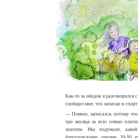
Как-то за обедом я разговорился 
сообщил мне, что записан в спортз
— Помню, записался, потому чт
три месяца за всю семью плати
захотим. Мы подумали, как
барселонскими ценами 30-50 е