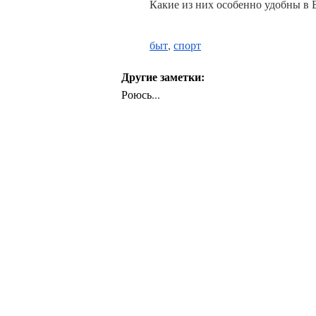
Какие из них особенно удобны в 
быт
,
спорт
Другие заметки:
Роюсь...