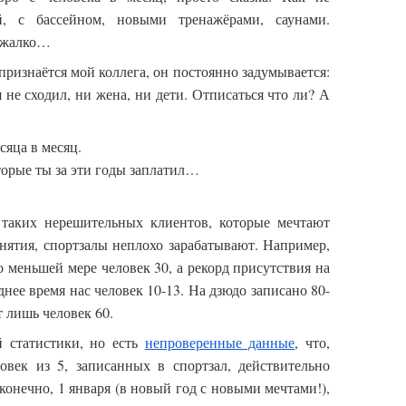
й, с бассейном, новыми тренажёрами, саунами.
я жалко…
признаётся мой коллега, он постоянно задумывается:
я не сходил, ни жена, ни дети. Отписаться что ли? А
сяца в месяц.
торые ты за эти годы заплатил…
 таких нерешительных клиентов, которые мечтают
анятия, спортзалы неплохо зарабатывают. Например,
о меньшей мере человек 30, а рекорд присутствия на
нее время нас человек 10-13. На дзюдо записано 80-
т лишь человек 60.
 статистики, но есть
непроверенные данные
, что,
век из 5, записанных в спортзал, действительно
 конечно, 1 января (в новый год с новыми мечтами!),