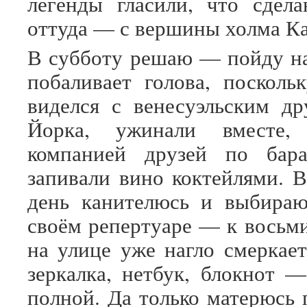
легенды гласили, что сдел
оттуда — с вершины холма К
В субботу решаю — пойду на
побаливает голова, посколь
виделся с венесуэльским д
Йорка, ужинали вместе,
компанией друзей по бар
запивали вино коктейлями. В
день канителюсь и выбираю
своём репертуаре — к восьми
на улице уже нагло смеркает
зеркалка, нетбук, блокнот —
полной. Да только матерюсь 