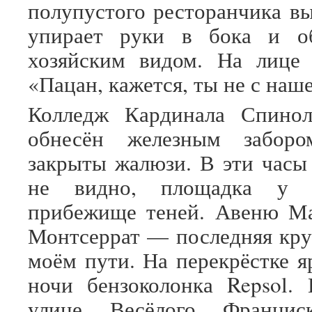
полупустого ресторанчика вы
упирает руки в бока и о
хозяйским видом. На лице 
«Пацан, кажется, ты не с наш
Колледж Кардинала Спино
обнесён железным заборо
закрыты жалюзи. В эти часы
не видно, площадка у 
прибежище теней. Авеню Ма
Монтсеррат — последняя кру
моём пути. На перекрёстке я
ночи бензоколонка Repsol.
улице Весёлого Франциск