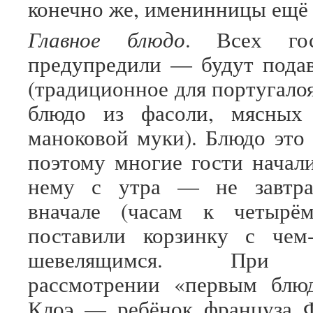
конечно же, именинницы ещё 
Главное блюдо
. Всех гос
предупредили — будут пода
(традиционное для португало
блюдо из фасоли, мясных
маноковой муки). Блюдо это 
поэтому многие гости начали
нему с утра — не завтра
вначале (часам к четырё
поставили корзинку с че
шевелящимся. При 
рассмотрении «первым блюд
Клоэ — ребёнок француза Ф