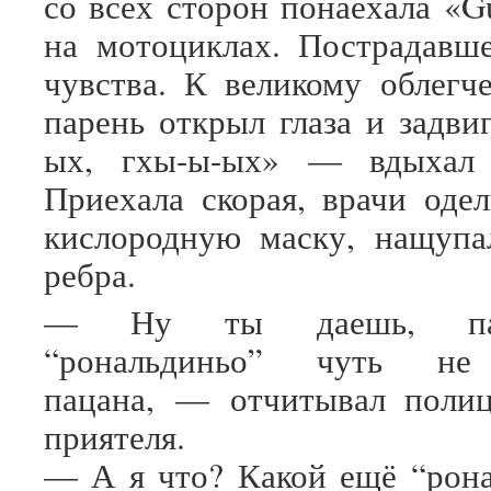
со всех сторон понаехала «G
на мотоциклах. Пострадавш
чувства. К великому облег
парень открыл глаза и задви
ых, гхы-ы-ых» — вдыхал 
Приехала скорая, врачи оде
кислородную маску, нащупа
ребра.
— Ну ты даешь, паре
“рональдиньо” чуть не
пацана, — отчитывал полиц
приятеля.
— А я что? Какой ещё “рон