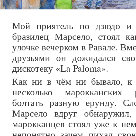
Мой приятель по дзюдо и 
бразилец Марсело, стоял ка
улочке вечерком в Равале. Вм
друзьями он дожидался сво
дискотеку «La Paloma».
Как ни в чём ни бывало, к
несколько марокканских 
болтать разную ерунду. Сл
Марсело вдруг обнаружил,
марокканцев стоял уже к не
непонятно зачем пихал сво