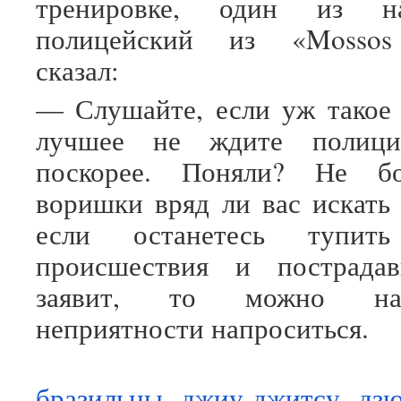
тренировке, один из н
полицейский из «Mossos 
сказал:
— Слушайте, если уж такое 
лучшее не ждите полиц
поскорее. Поняли? Не бо
воришки вряд ли вас искать 
если останетесь тупит
происшествия и пострада
заявит, то можно на
неприятности напроситься.
бразильцы
,
джиу-джитсу
,
дз