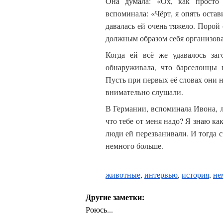
Она думала: «Ох, как просто
вспоминала: «Чёрт, я опять оста
давалась ей очень тяжело. Порой 
должным образом себя организова
Когда ей всё же удавалось за
обнаруживала, что барселонцы 
Пусть при первых её словах они н
внимательно слушали.
В Германии, вспоминала Ивона, л
что тебе от меня надо? Я знаю ка
люди ей перезванивали. И тогда 
немного больше.
животные
,
интервью
,
история
,
не
Другие заметки:
Роюсь...