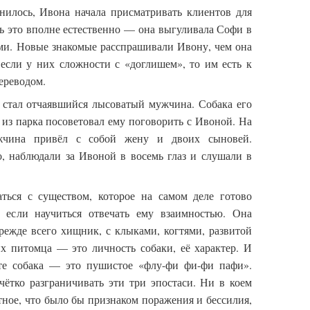
снилось, Ивона начала присматривать клиентов для
ь это вполне естественно — она выгуливала Софи в
ьми. Новые знакомые расспрашивали Ивону, чем она
, если у них сложности с «доглишем», то им есть к
ереводом.
стал отчаявшийся лысоватый мужчина.
Собака его
 из парка посоветовал ему поговорить с Ивоной. На
жчина привёл с собой жену и двоих сыновей.
, наблюдали за Ивоной в восемь глаз и слушали в
ться с существом, которое на самом деле готово
, если научиться отвечать ему взаимностью. Она
режде всего хищник, с клыками, когтями, развитой
их питомца — это личность собаки, её характер. И
те собака — это пушистое «флу-фи фи-фи пафи».
чётко разграничивать эти три эпостаси. Ни в коем
тное, что было бы признаком поражения и бессилия,