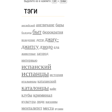
ТЭГИ
англичане
бары
английский
быт
бюрократия
болгары
джиу-
дети
вождение
джитсу
дзюдо
еда
загород
животные
интервью
испанский
испанцы
история
итальянцы
каталанский
каталонцы
кафе
криминал
клубы
культура
люди
магазины
менталитет
места
музыка