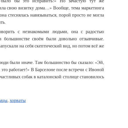
 было бы это исправить!» Но зачастую тут же
вила свою визитку дома…» Вообще, тема маркетинга
она стеснялась навязываться, порой просто не могла
ть.
говорить с незнакомыми людьми, она с радостью
в большинстве своём были довольно отзывчивые.
апускали на себя скептический вид, но потом всё же
юди были иначе. Там большинство бы сказало: «Эй,
к это работает!» В Барселоне после встречи с Ивоной
счастливых собак в каталонской столице становилось
мцы
,
хорваты