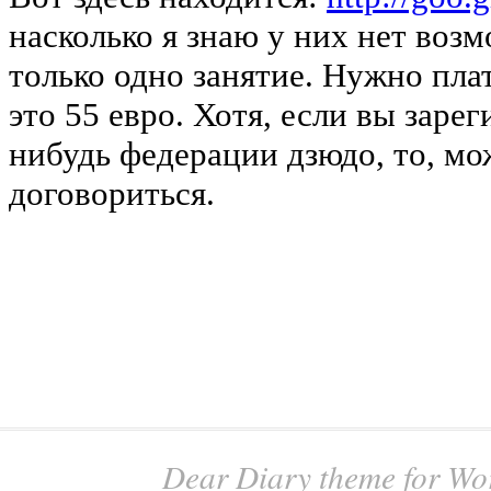
Dear Diary
theme for
Wo