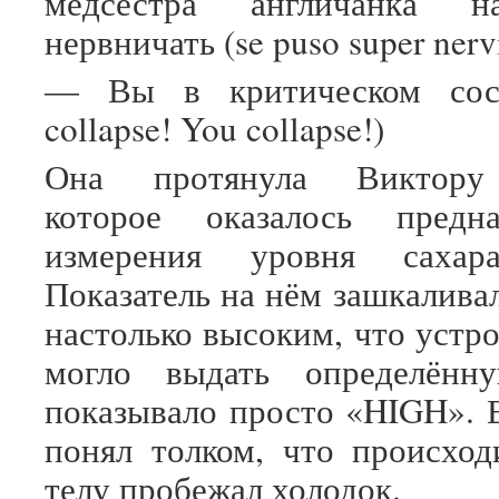
медсестра англичанка н
нервничать (se puso super nerv
— Вы в критическом сост
collapse! You collapse!)
Она протянула Виктору 
которое оказалось предн
измерения уровня саха
Показатель на нём зашкалива
настолько высоким, что устр
могло выдать определённ
показывало просто «HIGH». 
понял толком, что происход
телу пробежал холодок.