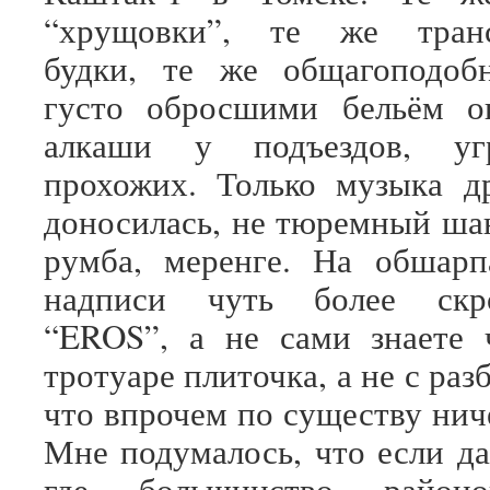
“хрущовки”, те же транс
будки, те же общагоподоб
густо обросшими бельём о
алкаши у подъездов, у
прохожих. Только музыка д
доносилась, не тюремный шан
румба, меренге. На обшарп
надписи чуть более скр
“EROS”, а не сами знаете 
тротуаре плиточка, а не с раз
что впрочем по существу нич
Мне подумалось, что если да
где большинство район