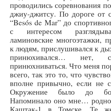
проводились соревнования по
джиу-джитсу. По дороге от 
“Besós de Mar” до спортивно
с интересом разглядыв
ламиновские многоэтажки, п
к людям, прислушивался к ды
принюхивался… нет, с
принюхниваться. Что меня по
всего, так это то, что чувств
вполне привычно, если не с
Окружение было до бол
Напоминало оно мне… родно
Каштак-1 в Томске. Те ж