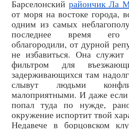
Барселонский
райончик Ла 
от моря на востоке города, в
одним из самых неблагопол
последнее время его з
облагородили, от дурной реп
не избавиться. Она служит
фильтром для въезжаю
задерживающихся там надол
слывут людьми конфл
малоприятными. И даже если 
попал туда по нужде, ран
окружение испортит твой хар
Недавече в борцовском к