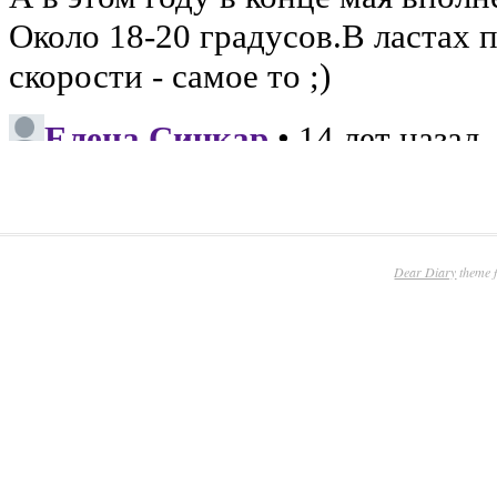
Dear Diary
theme 