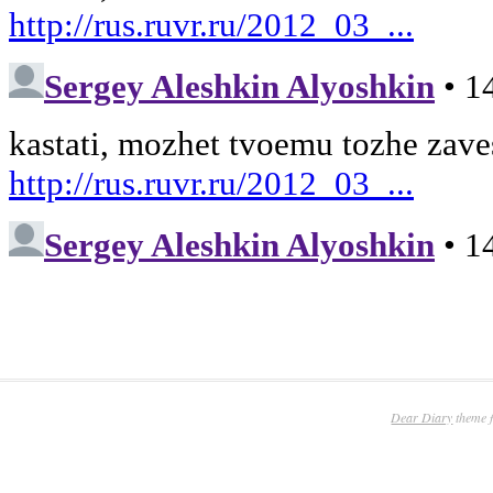
Dear Diary
theme 