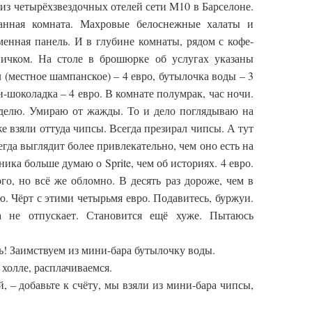
з четырёхзвездочных отелей сети M10 в Барселоне.
анная комната. Махровые белоснежные халаты и
енная панель. И в глубине комнаты, рядом с кофе-
ичком. На столе в брошюрке об услугах указаны
л (местное шампанское) – 4 евро, бутылочка воды – 3
ни-шоколадка – 4 евро. В комнате полумрак, час ночи.
елю. Умираю от жажды. То и дело поглядываю на
е взяли оттуда чипсы. Всегда презирал чипсы. А тут
егда выглядит более привлекательно, чем оно есть на
ика больше думаю о Sprite, чем об историях. 4 евро.
о, но всё же обломно. В десять раз дороже, чем в
ю. Чёрт с этими четырьмя евро. Подавитесь, буржуи.
 не отпускает. Становится ещё хуже. Пытаюсь
ть! Заимствуем из мини-бара бутылочку воды.
 холле, расплачиваемся.
, – добавьте к счёту, мы взяли из мини-бара чипсы,