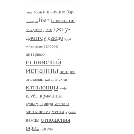
англичане
бары
английский
быт
бюрократия
болгары
джиу-
дети
вождение
джитсу
дзюдо
еда
загород
животные
интервью
испанский
испанцы
история
итальянцы
каталанский
каталонцы
кафе
криминал
клубы
культура
люди
магазины
менталитет
места
музыка
отношения
немцы
офис
погода