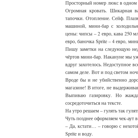
Просторный номер люкс в одном и
Огромная кровать. Шикарная в
тапочки. Отопление. Сейф. Плазм
машиной, мини-бар с холодильн
цены: чипсы – 2 евро, кава 250 м
евро, баночка Sprite – 4 евро, ми
Пишу заметки на следующую нед
чёртов мини-бар. Накануне мы уж
вдруг захотелось. Недоступное вс
самом деле. Вот и под светом ночн
Вроде бы и не убийственно дорог
магазине! В итоге, не выдержива
Выпиваю газировку. Но жажда
сосредоточиться на тексте.
На утро решаем – гулять так гуля
Чуть позднее оформляем чек-аут в
– Да, кстати… – говорю с нехотой
Sprite и воду.