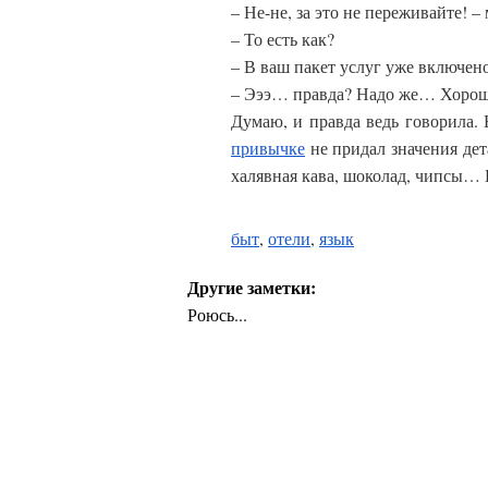
– Не-не, за это не переживайте! 
– То есть как?
– В ваш пакет услуг уже включен
– Эээ… правда? Надо же… Хорошо
Думаю, и правда ведь говорила.
привычке
не придал значения де
халявная кава, шоколад, чипсы…
быт
,
отели
,
язык
Другие заметки:
Роюсь...