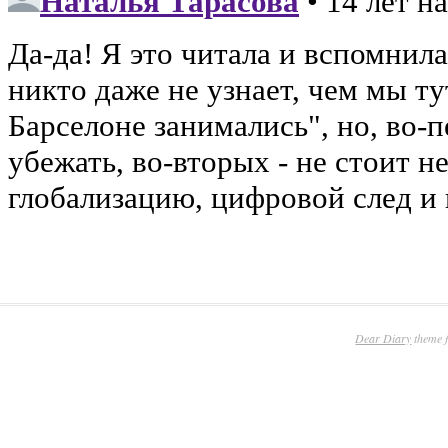
Dear Diary
theme 