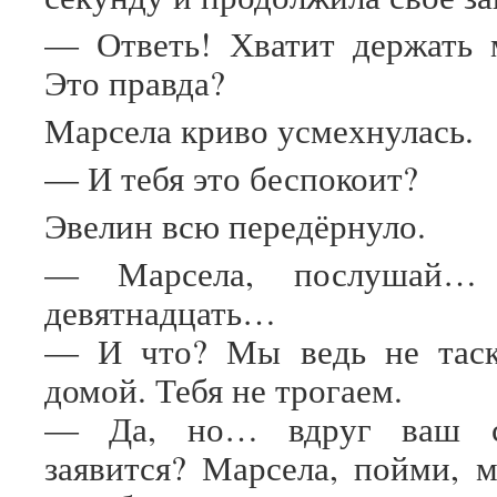
— Ответь! Хватит держать 
Это правда?
Марсела криво усмехнулась.
— И тебя это беспокоит?
Эвелин всю передёрнуло.
— Марсела, послушай… 
девятнадцать…
— И что? Мы ведь не таск
домой. Тебя не трогаем.
— Да, но… вдруг ваш с
заявится? Марсела, пойми,