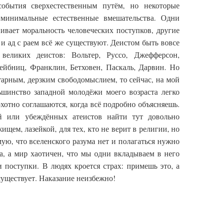
обытия сверхестественным путём, но некоторые
 минимальные естественные вмешательства. Одни
ивает моральность человеческих поступков, другие
 и ад с раем всё же существуют. Деистом быть вовсе
великих деистов: Вольтер, Руссо, Джефферсон,
ейбниц, Франклин, Бетховен, Паскаль, Дарвин. Но
тарным, дерзким свободомыслием, то сейчас, на мой
льшинство западной молодёжи моего возраста легко
охотно соглашаются, когда всё подробно объясняешь.
й или убеждённых атеистов найти тут довольно
щем, лазейкой, для тех, кто не верит в религии, но
мую, что вселенского разума нет и полагаться нужно
па, а мир хаотичен, что мы одни вкладываем в него
 поступки. В людях кроется страх: примешь это, а
существует. Наказание неизбежно!