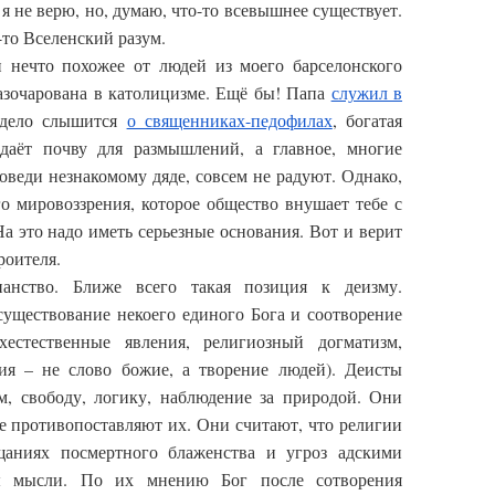
 я не верю, но, думаю, что-то всевышнее существует.
-то Вселенский разум.
и нечто похожее от людей из моего барселонского
азочарована в католицизме. Ещё бы! Папа
служил в
 дело слышится
о священниках-педофилах
, богатая
аёт почву для размышлений, а главное, многие
оведи незнакомому дяде, совсем не радуют. Однако,
го мировоззрения, которое общество внушает тебе с
 На это надо иметь серьезные основания. Вот и верит
роителя.
ианство. Ближе всего такая позиция к деизму.
уществование некоего единого Бога и соотворение
естественные явления, религиозный догматизм,
ия – не слово божие, а творение людей). Деисты
м, свободу, логику, наблюдение за природой. Они
е противопоставляют их. Они считают, что религии
щаниях посмертного блаженства и угроз адскими
ы мысли. По их мнению Бог после сотворения