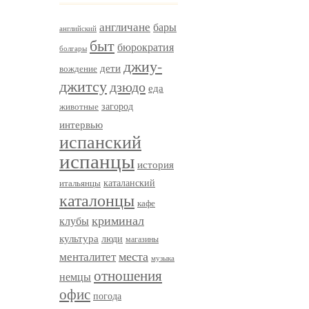
англичане
бары
английский
быт
бюрократия
болгары
джиу-
дети
вождение
джитсу
дзюдо
еда
загород
животные
интервью
испанский
испанцы
история
итальянцы
каталанский
каталонцы
кафе
криминал
клубы
культура
люди
магазины
менталитет
места
музыка
отношения
немцы
офис
погода