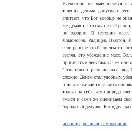
Вселенной не вмешивается в с
течения деизма допускают его
считают, что Бог вообще не оцен
же думают, что ему не всё равно,
не зазорно. В истории масса 
Ломоносов, Радищев, Ньютон, Л
если раньше это было чем-то эли
взгляд, это убеждение масс. Бо
приписать к деистам. С чем они 
Сознательно религиозных люде
сложно. Деизм стал удобным убежи
и не отваживается заявить напря
только на себя, что природа сле
смысл и сами же оцениваем свои
бородатый дедушка Бог вдруг да 
испанцы
,
религия
,
самокопание