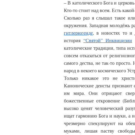
– В католического Бога и церковь
Кто-то стоит над всем. Есть какой
Сколько раз я слышал такое ил
окружения. Западная молодёжь р
гитлерюгенде
, в новостях то и
история
“Святой” Инквицизии
д
католические традиции, типа исп
совсем отказаться от религиозно
самого дества, не так-то просто.
народ в некоего космического Уст
Только никакое это не христ
Канонические деисты признают с
им мира. Они отрицают сверх
божественные откровение (Библ
высоко ценят человеческий разу
ищат гармонию Бога и науки, а н
чрезмерно спекулируют на обе
муками, лишая паству свобод