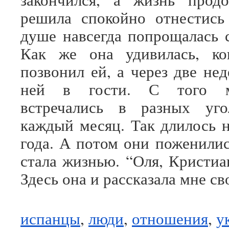
решила спокойно отнестись
душе навсегда попрощалась 
Как же она удивилась, ко
позвонил ей, а через две не
ней в гости. С того м
встречались в разных уг
каждый месяц. Так длилось 
года. А потом они поженилис
стала жизнью. “Оля, Кристиа
Здесь она и рассказала мне с
испанцы
,
люди
,
отношения
,
у