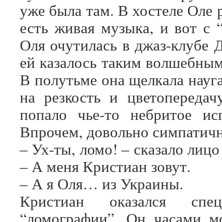
уже была там. В хостеле Оле р
есть живая музыка, и вот с 
Оля очутилась в джаз-клубе 
ей казалось таким волшебным
В полутьме она щелкала науга
на резкость и цветопередач
попало чье-то небритое ис
Впрочем, довольно симпатичн
‒ Ух-ты, ломо! ‒ сказало лицо
‒ А меня Кристиан зовут.
‒ А я Оля… из Украины.
Кристиан оказался спе
“ломографии”. Он часами м