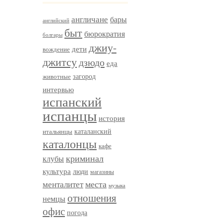
англичане
бары
английский
быт
бюрократия
болгары
джиу-
дети
вождение
джитсу
дзюдо
еда
загород
животные
интервью
испанский
испанцы
история
итальянцы
каталанский
каталонцы
кафе
криминал
клубы
культура
люди
магазины
менталитет
места
музыка
отношения
немцы
офис
погода