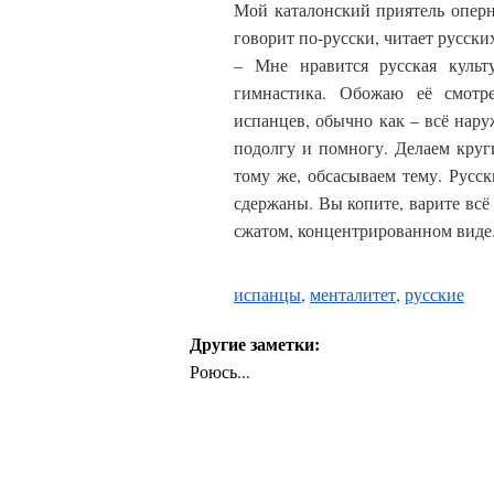
Мой каталонский приятель опер
говорит по-русски, читает русски
‒ Мне нравится русская культу
гимнастика. Обожаю её смотр
испанцев, обычно как ‒ всё нару
подолгу и помногу. Делаем круг
тому же, обсасываем тему. Русск
сдержаны. Вы копите, варите всё
сжатом, концентрированном виде
испанцы
,
менталитет
,
русские
Другие заметки:
Роюсь...