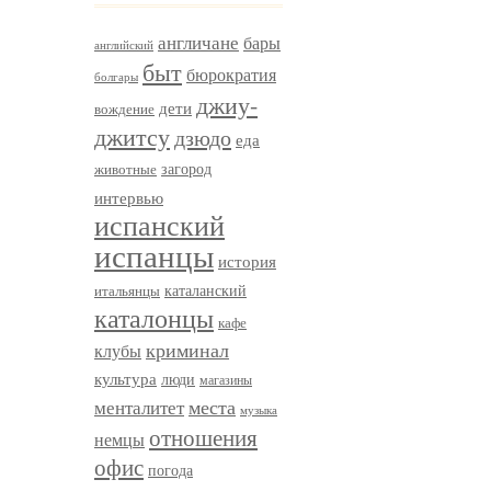
англичане
бары
английский
быт
бюрократия
болгары
джиу-
дети
вождение
джитсу
дзюдо
еда
загород
животные
интервью
испанский
испанцы
история
итальянцы
каталанский
каталонцы
кафе
криминал
клубы
культура
люди
магазины
менталитет
места
музыка
отношения
немцы
офис
погода