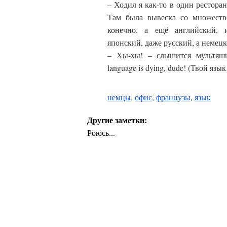
– Ходил я как-то в один ресторан
Там была вывеска со множеств
конечно, а ещё английский, и
японский, даже русский, а немецк
– Хы-хы! – слышится мультяшн
language is dying, dude! (Твой язы
немцы
,
офис
,
французы
,
язык
Другие заметки:
Роюсь...