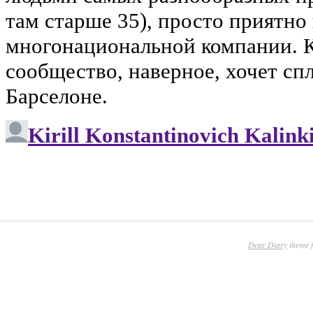
Dear Diary
theme 