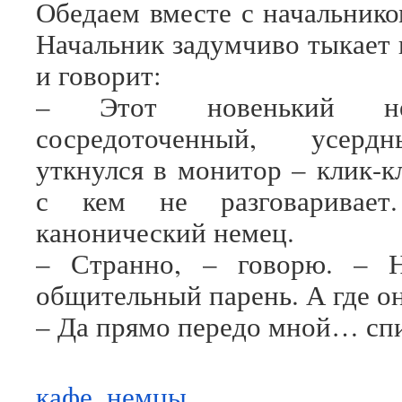
Обедаем вместе с начальнико
Начальник задумчиво тыкает 
и говорит:
– Этот новенький не
сосредоточенный, усерд
уткнулся в монитор – клик-
с кем не разговаривае
канонический немец.
– Странно, – говорю. – 
общительный парень. А где он
– Да прямо передо мной… спи
кафе
,
немцы