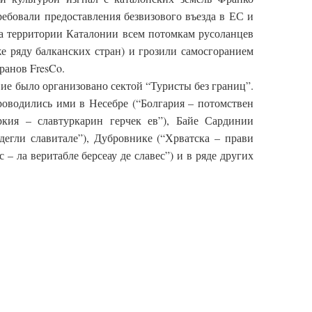
ребовали предоставления безвизового въезда в ЕС и
а территории Каталонии всем потомкам русоланцев
же ряду балканских стран) и грозили самосгоранием
ранов FresCo.
ие было организовано сектой “Туристы без границ”.
оводились ими в Несебре (“Болгария – потомствен
ркия – славтуркарин герчек ев”), Байе Сардинии
дегли славитале”), Дубровнике (“Хрватска – прави
 – ла веритабле берсеау де славес”) и в ряде других