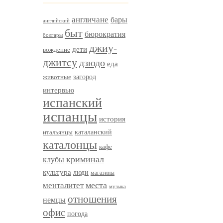
англичане
бары
английский
быт
бюрократия
болгары
джиу-
дети
вождение
джитсу
дзюдо
еда
загород
животные
интервью
испанский
испанцы
история
итальянцы
каталанский
каталонцы
кафе
криминал
клубы
культура
люди
магазины
менталитет
места
музыка
отношения
немцы
офис
погода