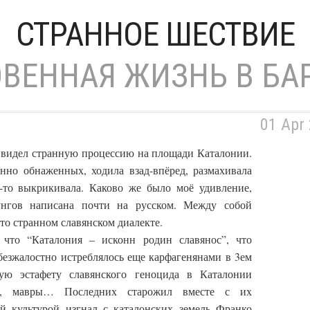
СТРАННОЕ ШЕСТВИЕ
ВЕННАЯ ЖИЗНЬ В БА
01 Apr
ч видел странную процессию на площади Каталонии.
нно обнаженных, ходила взад-впёред, размахивала
-то выкрикивала. Каково же было моё удивление,
зунгов написана почти на русском. Между собой
то странном славянском диалекте.
 что “Каталония – исконн родин славянос”, что
безжалостно истреблялось еще карфагенянами в 3ем
вую эстафету славянского геноцида в Каталонии
ты, мавры… Последних старожил вместе с их
й культурой изгнал с каталонских земель Франко