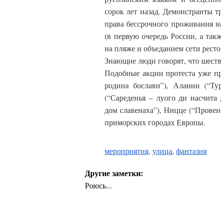
сорок лет назад. Демонстранты т
права бессрочного проживания н
(в первую очередь России, а так
на пляже и объеданием сети ресто
Знающие люди говорят, что шеств
Подобные акции протеста уже пр
родина бославн”), Алании (“Ту
(“Сареденья – луого ди насчита 
дом славенаха”), Ницце (“Провенс
приморских городах Европы.
мероприятия
,
улица
,
фантазия
Другие заметки:
Роюсь...