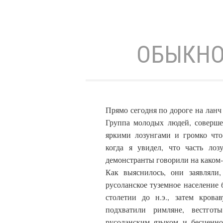
ОБЫКНО
Прямо сегодня по дороге на лан
Группа молодых людей, соверше
яркими лозунгами и громко что
когда я увидел, что часть ло
демонстранты говорили на каком-
Как выяснилось, они заявляли,
русоланское туземное население 
столетии до н.э., затем крова
подхватили римляне, вестго
русоланским языком и бесценно