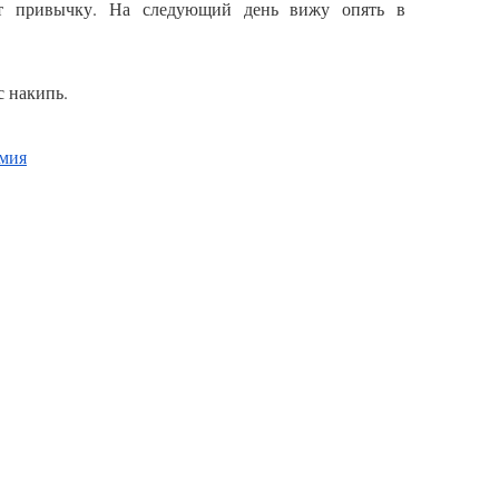
яет привычку. На следующий день вижу опять в
с накипь.
мия