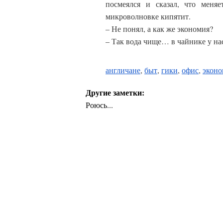
посмеялся и сказал, что мен
микроволновке кипятит.
– Не понял, а как же экономия?
– Так вода чище… в чайнике у на
англичане
,
быт
,
гики
,
офис
,
эконо
Другие заметки:
Роюсь...