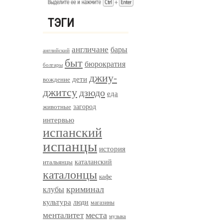
ТЭГИ
англичане
бары
английский
быт
бюрократия
болгары
джиу-
дети
вождение
джитсу
дзюдо
еда
загород
животные
интервью
испанский
испанцы
история
итальянцы
каталанский
каталонцы
кафе
криминал
клубы
культура
люди
магазины
менталитет
места
музыка