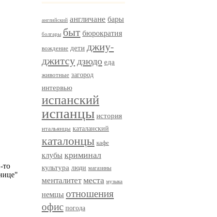
англичане
бары
английский
быт
бюрократия
болгары
джиу-
дети
вождение
джитсу
дзюдо
еда
загород
животные
интервью
испанский
испанцы
история
итальянцы
каталанский
каталонцы
кафе
криминал
клубы
культура
люди
магазины
менталитет
места
музыка
отношения
немцы
офис
погода