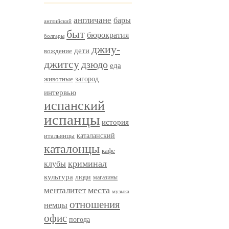
англичане
бары
английский
быт
бюрократия
болгары
джиу-
дети
вождение
джитсу
дзюдо
еда
загород
животные
интервью
испанский
испанцы
история
итальянцы
каталанский
каталонцы
кафе
криминал
клубы
культура
люди
магазины
менталитет
места
музыка
отношения
немцы
офис
погода