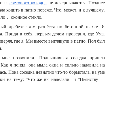
ризы
светового колодца
не исчерпываются. Позднее
ала ходить в патио пореже. Что, может, и к лучшему.
ало… оконное стекло.
ый дребезг эхом разнёсся по бетонной шахте. Я
ка.
Придя в себя, первым делом проверил, где Ума.
веряя, где я. Мы вместе выглянули в патио. Пол был
и.
 мне позвонили. Подвыпившая соседка пришла
 Как я понял, она мыла окна и сильно надавила на
ась. Пока соседка невнятно что-то бормотала, на уме
тки на тему: “Что же вы наделали” и “Пьянству —