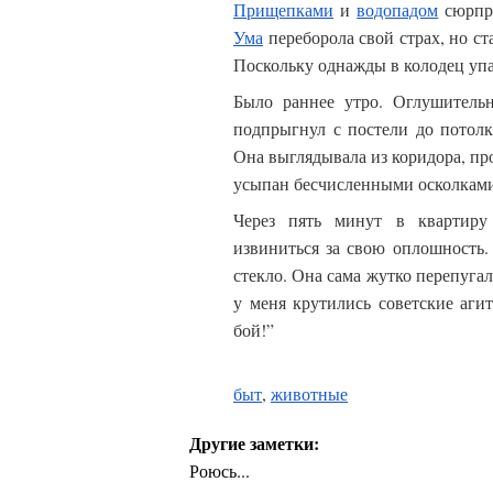
Прищепками
и
водопадом
сюрп
Ума
переборола свой страх, но ст
Поскольку однажды в колодец уп
Было раннее утро. Оглушительн
подпрыгнул с постели до потол
Она выглядывала из коридора, про
усыпан бесчисленными осколкам
Через пять минут в квартиру
извиниться за свою оплошность.
стекло. Она сама жутко перепугал
у меня крутились советские аги
бой!”
быт
,
животные
Другие заметки:
Роюсь...