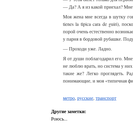
— Да? А я из какой приехал? Мне
Моя жена мне всегда в шутку гов
tienes la tìpica cara de guiri), 
порой очень естественно возникае
у парня в бордовой рубашке. Под
— Проходи уже. Ладно.
Я от души поблагодарил его. Мне 
не люблю врать, но система у них
такие же? Легко проглядеть. Р
понимающие, и моя «типичная физ
метро
,
русские
,
транспорт
Другие заметки:
Роюсь...