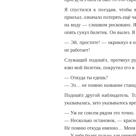
Я спустился к поездам, чтобы в
приехал, означало потерять ещё 
на виду — слишком рисковано. Я
опять сунул билетик. Он вылез. Я 
— Эй, простите! — окрикнул я н
не работает!
Служащий подошёл, протянул ру
взял мой билетик, покрутил его в 
— Откуда ты едешь?
— Ээ… не помню название станции
Подошёл другой наблюдатель. То
указывалась, зато указывалось вр
— Уж не совсем рядом это точно. (
— Несколько остановок, — красне
Не помню откуда именно… Меня д
— У тебя билет только для первой