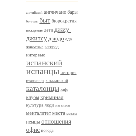
англичане
бары
английский
быт
бюрократия
болгары
джиу-
дети
вождение
джитсу
дзюдо
еда
загород
животные
интервью
испанский
испанцы
история
итальянцы
каталанский
каталонцы
кафе
криминал
клубы
культура
люди
магазины
менталитет
места
музыка
отношения
немцы
офис
погода