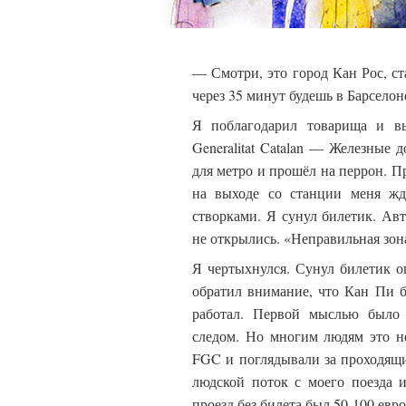
— Смотри, это город Кан Рос, ст
через 35 минут будешь в Барсело
Я поблагодарил товарища и вы
Generalitat Catalan — Железные
для метро и прошёл на перрон. Пр
на выходе со станции меня ж
створками. Я сунул билетик. Ав
не открылись. «Неправильная зон
Я чертыхнулся. Сунул билетик оп
обратил внимание, что Кан Пи 
работал. Первой мыслью было 
следом. Но многим людям это не
FGC и поглядывали за проходящи
людской поток с моего поезда и
проезд без билета был 50-100 евр