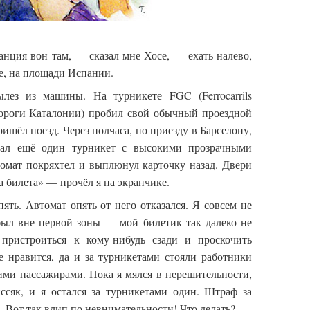
анция вон там, — сказал мне Хосе, — ехать налево,
не, на площади Испании.
лез из машины. На турникете FGC (Ferrocarrils
 дороги Каталонии) пробил свой обычный проездной
ишёл поезд. Через полчаса, по приезду в Барселону,
дал ещё один турникет с высокими прозрачными
томат покряхтел и выплюнул карточку назад. Двери
а билета» — прочёл я на экранчике.
ять. Автомат опять от него отказался. Я совсем не
был вне первой зоны — мой билетик так далеко не
пристроиться к кому-нибудь сзади и проскочить
 нравится, да и за турникетами стояли работники
ми пассажирами. Пока я мялся в нерешительности,
ссяк, и я остался за турникетами один. Штраф за
о. Вот так влип по невнимательности! Что делать?