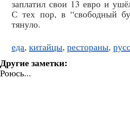
заплатил свои 13 евро и ушё
С тех пор, в “свободный б
тянуло.
еда
,
китайцы
,
рестораны
,
рус
Другие заметки:
Роюсь...