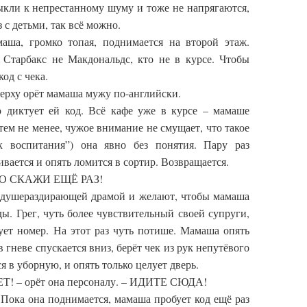
ыкли к непрестанному шуму и тоже не напрягаются,
з с детьми, так всё можно.
а, громко топая, поднимается на второй этаж.
 Старбакс не Макдональдс, кто не в курсе. Чтобы
од с чека.
рху орёт мамаша мужу по-английски.
о диктует ей код. Всё кафе уже в курсе – мамаше
тем не менее, чужое внимание не смущает, что такое
ток воспитания”) она явно без понятия. Пару раз
вается и опять ломится в сортир. Возвращается.
НО СКАЖИ ЕЩЁ РАЗ!
а душераздирающей драмой и желают, чтобы мамаша
ы. Грег, чуть более чувствительный своей супруги,
ует номер. На этот раз чуть потише. Мамаша опять
в гневе спускается вниз, берёт чек из рук непутёвого
я в уборную, и опять только целует дверь.
 – орёт она персоналу. – ИДИТЕ СЮДА!
Пока она поднимается, мамаша пробует код ещё раз