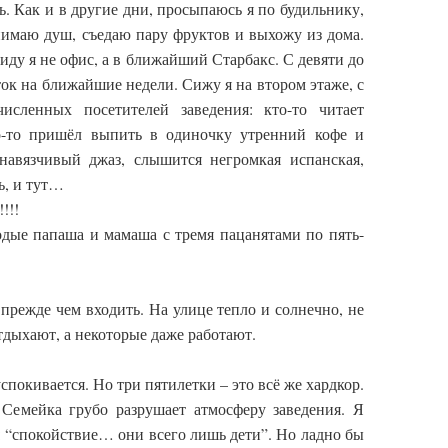
ь. Как и в другие дни, просыпаюсь я по будильнику,
нимаю душ, съедаю пару фруктов и выхожу из дома.
 иду я не офис, а в ближайший Старбакс. С девяти до
ток на ближайшие недели. Сижу я на втором этаже, с
исленных посетителей заведения: кто-то читает
кто-то пришёл выпить в одиночку утренний кофе и
енавязчивый джаз, слышится негромкая испанская,
ь, и тут…
!!!
одые папаша и мамаша с тремя пацанятами по пять-
 прежде чем входить. На улице тепло и солнечно, не
тдыхают, а некоторые даже работают.
спокивается. Но три пятилетки – это всё же хардкор.
 Семейка грубо разрушает атмосферу заведения. Я
: “спокойствие… они всего лишь дети”. Но ладно бы