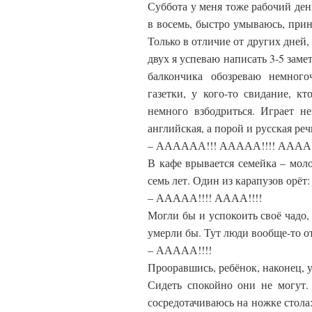
Суббота у меня тоже рабочий ден
в восемь, быстро умываюсь, при
Только в отличие от других дней,
двух я успеваю написать 3-5 заме
балкончика обозреваю немногоч
газетки, у кого-то свидание, 
немного взбодриться. Играет н
английская, а порой и русская реч
– АААААА!!! ААААА!!!! АААА!
В кафе врывается семейка – мол
семь лет. Один из карапузов орёт:
– ААААА!!!! АААА!!!!
Могли бы и успокоить своё чадо,
умерли бы. Тут люди вообще-то о
– ААААА!!!!
Прооравшись, ребёнок, наконец, у
Сидеть спокойно они не могут.
сосредотачиваюсь на ножке стола