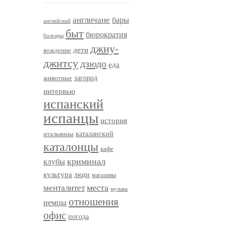
англичане
бары
английский
быт
бюрократия
болгары
джиу-
дети
вождение
джитсу
дзюдо
еда
загород
животные
интервью
испанский
испанцы
история
итальянцы
каталанский
каталонцы
кафе
криминал
клубы
культура
люди
магазины
менталитет
места
музыка
отношения
немцы
офис
погода