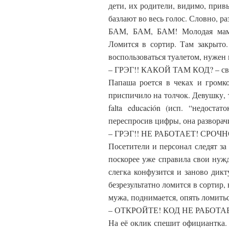
дети, их родители, видимо, прив
базлают во весь голос. Словно, ра
БАМ, БАМ, БАМ! Молодая мамаш
Ломится в сортир. Там закрыто.
воспользоваться туалетом, нужен к
– ГРЭГ!! КАКОЙ ТАМ КОД? – све
Папаша роется в чеках и громк
приспичило на толчок. Девушку, 
falta educación (исп. “недоста
переспросив цифры, она разворачи
– ГРЭГ!! НЕ РАБОТАЕТ! СРОЧ
Посетители и персонал следят з
поскорее уже справила свои нужд
слегка конфузится и заново дикт
безрезультатно ломится в сортир, 
мужа, поднимается, опять ломитьс
– ОТКРОЙТЕ! КОД НЕ РАБОТАЕТ!
На её оклик спешит официантка. 