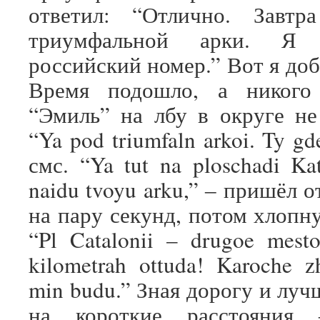
ответил: “Отлично. Завт
триумфальной арки. Я 
российский номер.” Вот я доб
Время подошло, а никого
“Эмиль” на лбу в округе не
“Ya pod triumfaln arkoi. Ty g
смс. “Ya tut na ploschadi Kat
naidu tvoyu arku,” ‒ пришёл о
на пару секунд, потом хлопну
“Pl Catalonii – drugoe mest
kilometrah ottuda! Karoche z
min budu.” Зная дорогу и лу
на короткие расстояния 