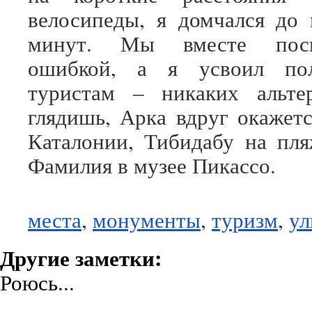
велосипеды, я домчался до
минут. Мы вместе посм
ошибкой, а я усвоил пол
туристам ‒ никаких альтер
глядишь, Арка вдруг окажет
Каталонии, Тибидабу на пля
Фамилия в музее Пикассо.
места
,
монументы
,
туризм
,
ул
Другие заметки:
Роюсь...