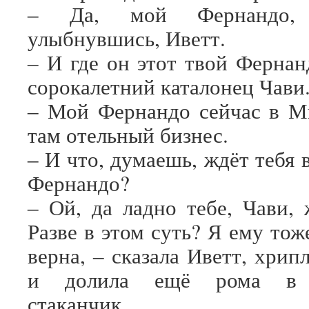
‒ Да, мой Фернандо, 
улыбнувшись, Иветт.
‒ И где он этот твой Фернан
сорокалетний каталонец Чави
‒ Мой Фернандо сейчас в М
там отельный бизнес.
‒ И что, думаешь, ждёт тебя
Фернандо?
‒ Ой, да ладно тебе, Чави, 
Разве в этом суть? Я ему тож
верна, ‒ сказала Иветт, хрип
и долила ещё рома в п
стаканчик.