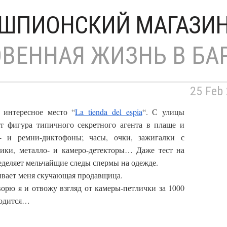
ШПИОНСКИЙ МАГАЗИ
ВЕННАЯ ЖИЗНЬ В БА
25 Feb
 интересное место “
La tienda del espia
“. С улицы
ит фигура типичного секретного агента в плаще и
- и ремни-диктофоны; часы, очки, зажигалки с
чики, металло- и камеро-детекторы… Даже тест на
деляет мельчайщие следы спермы на одежде.
шивает меня скучающая продавщица.
ворю я и отвожу взгляд от камеры-петлички за 1000
годится…