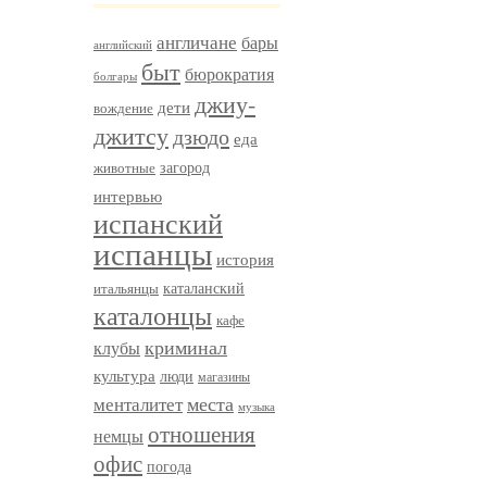
англичане
бары
английский
быт
бюрократия
болгары
джиу-
дети
вождение
джитсу
дзюдо
еда
загород
животные
интервью
испанский
испанцы
история
итальянцы
каталанский
каталонцы
кафе
криминал
клубы
культура
люди
магазины
менталитет
места
музыка
отношения
немцы
офис
погода